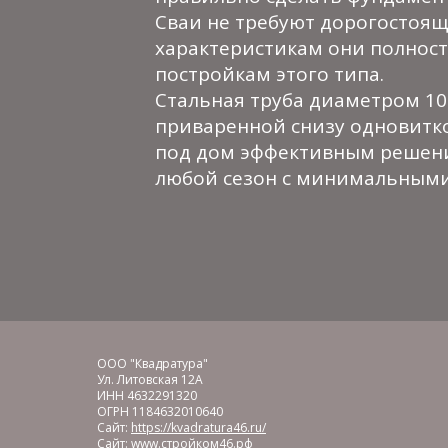
Сваи не требуют дорогостоящи
характеристикам они полнос
постройкам этого типа.
Стальная труба диаметром 10
приваренной снизу одновитко
под дом эффективным решени
любой сезон с минимальными 
ООО "Квадратура"
Ул. Литовская 12А
ИНН 4632291320
ОГРН 1184632010640
Сайт:
https://kvadratura46.ru/
Сайт: www.стройком46.рф