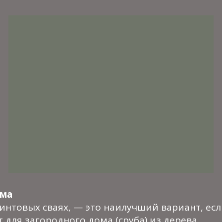
ома
интовых сваях, — это наилучший вариант, есл
для загородного дома (сруба) из дерева.