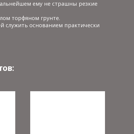
дальнейшем ему не страшны резкие
лом торфяном грунте.
 ей служить основанием практически
ов: